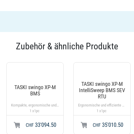
Zubehör & ähnliche Produkte
TASKI swingo XP-M
TASKI swingo XP-M
IntelliSweep BMS SEV
BMS
RTU
Kompakte, ergonomische und effiziente Stand-on Scheuersaugmaschine mit TASKI IntelliFlow. XP-M Mikro-Rotation für extralange Reinigungsgänge. Exklusive Batterien und Zubehör
Ergonomische und effiziente Stand-on Scheuersaugmaschine mit TASKI IntelliFlow, XP-M Mikro-Rotation und TASKI IntelliSweep™. Nassscheuern kann in einem Arbeitsgang erledigt werden.
1 x1pc
1 x1pc
33'094.50
35'010.50
CHF
CHF