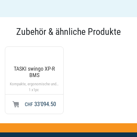
Zubehör & ähnliche Produkte
TASKI swingo XP-R
BMS
Kompakte, ergonomische und effiziente Stand-on Scheuersaugmaschine mit TASKI IntelliFlow. XP-R Tellerbürstensystem für eine hohe und intensive Reinigungsleistung. Exklusive Batterien und Zubehör
1 x1pc
33'094.50
CHF